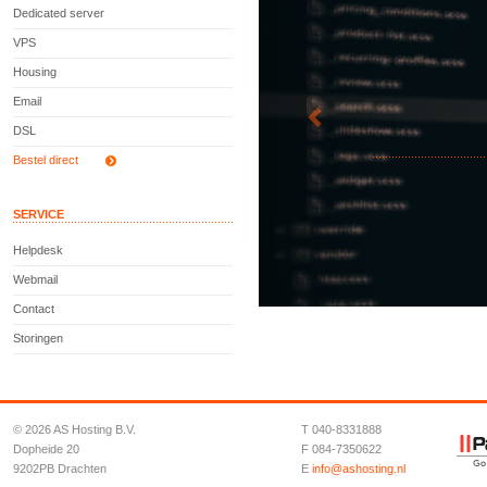
Dedicated server
VPS
Housing
Email
DSL
Bestel direct
SERVICE
Helpdesk
Webmail
Contact
Storingen
©
2026 AS Hosting B.V.
T 040-8331888
Dopheide 20
F 084-7350622
9202PB Drachten
E
info@ashosting.nl