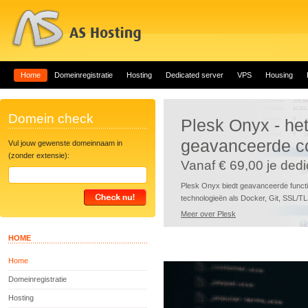
Home
Domeinregistratie
Hosting
Dedicated server
VPS
Housing
Domein check
Plesk Onyx - he
geavanceerde co
Vul jouw gewenste domeinnaam in
(zonder extensie):
Vanaf € 69,00 je dedi
Plesk Onyx biedt geavanceerde funct
technologieën als Docker, Git, SSL/
Meer over Plesk
HOME
Home
Domeinregistratie
Hosting